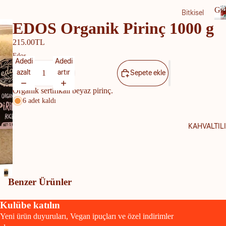
Gıd
Bitkisel
EDOS Organik Pirinç 1000 g
Ürünle
r
ı
215.00TL
a
Bade
Edos
Adedi
Adedi
m
azalt
artır
Sepete ekle
Sütü
Organik sertifikalı beyaz pirinç.
Hindi
6 adet kaldı
stan
Cevizi
KAHVALTIL
Sütü
Soya
Sütü
Yulaf
Benzer Ürünler
Sütü
Kulübe katılın
Şeker
Yeni ürün duyuruları, Vegan ipuçları ve özel indirimler
siz