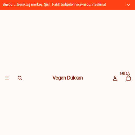
Beyoğlu, Beşiktaş merkez, Şişli, Fatih bölgelerine aynı gün teslimat
GIDA
Vegan Dükkan