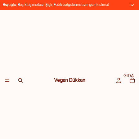
Beyoğlu, Beşiktaş merkez, Şişli, Fatih bölgelerine aynı gün teslimat
GIDA
Vegan Dükkan