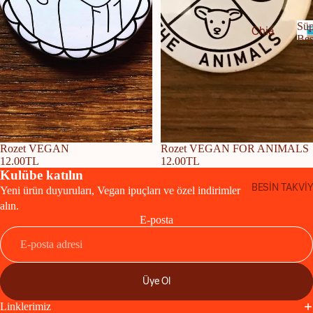
Diliml
Süp
Chia
i
Bes
Tohu
Peyni
mu
r
Chlor
Krem
e
ella
Peyni
e
r
Kinoa
s
n
Mayo
Tükendi
Rozet VEGAN
Tükendi
Rozet VEGAN FOR ANIMALS
Spirul
e
12.00TL
12.00TL
nez
ina
Kulübe katılın
BESİN TAKVİY
Terey
Yeni ürün duyuruları, Vegan ipuçları ve özel indirimler
alın.
ağı
E-posta
Yoğur
t
Üye Ol
Bitkisel
Yağ /
Linklerimiz