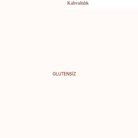
Kahvaltılık
Kahvaltılık
i
lat
GLUTENSİZ
e