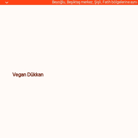
Beyoğlu, Beşiktaş merkez, Şişli, Fatih bölgelerine aynı
Vegan Dükkan