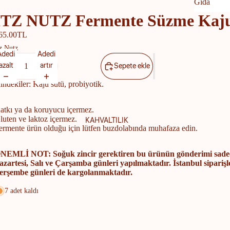
Gıda
ITZ NUTZ Fermente Süzme Kaju 
Gıda
65.00TL
tz Nutz
Adedi
Adedi
azalt
artır
Sepete ekle
çindekiler: Kaju sütü, probiyotik.
atkı ya da koruyucu içermez.
luten ve laktoz içermez.
KAHVALTILIK
ermente ürün olduğu için lütfen buzdolabında muhafaza edin.
NEMLİ NOT: Soğuk zincir gerektiren bu ürünün gönderimi sade
azartesi, Salı ve Çarşamba günleri yapılmaktadır. İstanbul siparişl
erşembe günleri de kargolanmaktadır.
7 adet kaldı