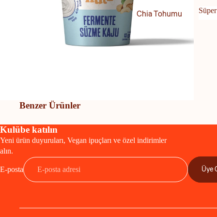
Ekmek
Süper
Chia Tohumu
Tuz
Süp
Chlorella
Baharat
Kinoa
Atıştırmalık
Spirulina
Çikolata
Kakao
Benzer Ürünler
Cips
Kraker
Kulübe katılın
Kuruyemiş / Kuru Meyve
Yeni ürün duyuruları, Vegan ipuçları ve özel indirimler
alın.
Şeker Yerine
Üye 
E-posta
Hindistan Cevizi