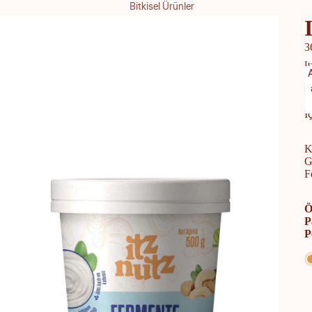
Bitkisel Ürünler
Badem Sütü
3
Hindistan Cevizi Sütü
I
Soya Sütü
Yulaf Sütü
İ
Şekersiz Süt
Bitkisel Krema
K
G
F
Et / Tofu / Tempeh
Kebap
Ö
P
Köfte
P
Schnitzel
Sucuk / Salam / Pastırma
Kıyma