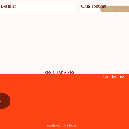
 Besinler
Chia Tohumu
er Besinler
Chia Tohumu
BESİN TAKVİYESİ
Linklerimiz
Para iade politikası
Ol
Gizlilik politikası
Hizmet şartları
Kargo politikası
Şartlar ve Politikalar