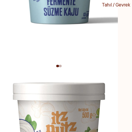
Tofu
Tahıl / Gevrek
Bitkisel Peynir
Sürmelik
Cheddar
Badem Ezmes
Kaju Peyniri
Fındık Ezmesi
Mozzarella
Fıstık Ezmesi
Dilimli Peynir
Pekmez
Krem Peynir
Reçel / Marme
Mayonez
Tahin
Tereyağı
Kahve / Çay
Yoğurt
Yumurta Yerin
Bitkisel Yağ / Zeytin
Zeytin
Zeytinyağı