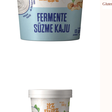
Glute
Cips
Hindistan Cevizi Yağı
Glu
Ekmek
Salça / Sirke / Sos
Granola
Salça
Kraker
Sirke
Makarna
Sos
Yulaf Ezmesi
Mantar
Turşu
Bakliyat / Tahıl / Makarna
Bakliyat
Tahıl
Makarna
Un