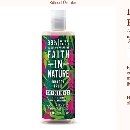
Bitkisel Ürünler
Badem Sütü
Hindistan Cevizi Sütü
7
Soya Sütü
F
Yulaf Sütü
Şekersiz Süt
Bitkisel Krema
E
g
Et / Tofu / Tempeh
m
g
Kebap
Köfte
H
Schnitzel
o
Sucuk / Salam / Pastırma
Kıyma