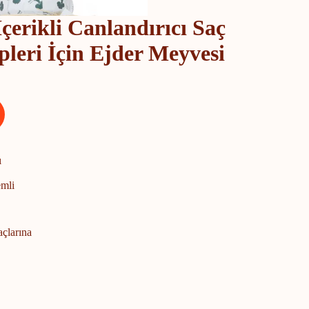
rikli Canlandırıcı Saç
leri İçin Ejder Meyvesi
ı
emli
çlarına