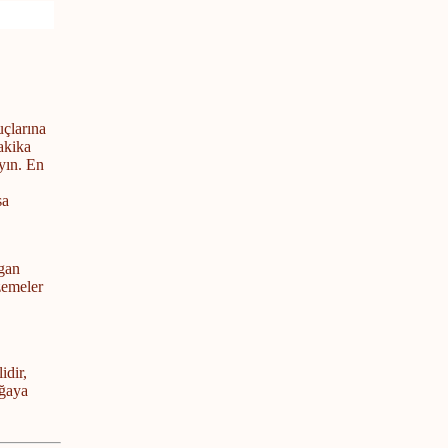
çlarına
dakika
ayın. En
sa
egan
zemeler
ü
idir,
oğaya