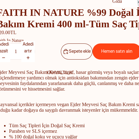
Gıda
FAITH IN NATURE %99 Doğal İçe
Gıda
Bakım Kremi 400 ml-Tüm Saç Tip
20.00TL
aith In Nature
Adedi
Adedi
azalt
artır
Sepete ekle
Hemen satın alın
jder Meyvesi Saç Bakım Kremi, zayıf, hasar görmüş veya boyalı saçlar
KAHVALTILIK
üçlendirmeye yardımcı olmak için antioksidan bakımından zengin ejder
eyvesinin faydalarından yararlanarak daha güçlü, canlanmış ve daha n
örünmesini ve hissetmesini sağlar.
ayvansal içerikler içermeyen vegan Ejder Meyvesi Saç Bakım Kremi sa
lduğu kadar doğaya da saygılı davranmak isteyenler için mükemmeldir.
Tüm Saç Tipleri İçin Doğal Saç Kremi
Paraben ve SLS içermez
% 100 doğal koku ve uçucu yağlar