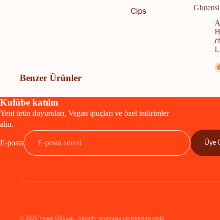
M
Glutensi
Cips
Hindistan Cevizi Yağı
A
Glute
Ekmek
H
Salça / Sirke / Sos
c
Granola
L
Salça
Kraker
Sirke
Makarna
Benzer Ürünler
Sos
Yulaf Ezmesi
Mantar
Kulübe katılın
Yeni ürün duyuruları, Vegan ipuçları ve özel indirimler
Turşu
alın.
Üye 
E-posta
Bakliyat / Tahıl / Makarna
Bakliyat
Tahıl
Makarna
Un
© 2026
Vegan Dükkan
, Shopify tarafından desteklenmektedir