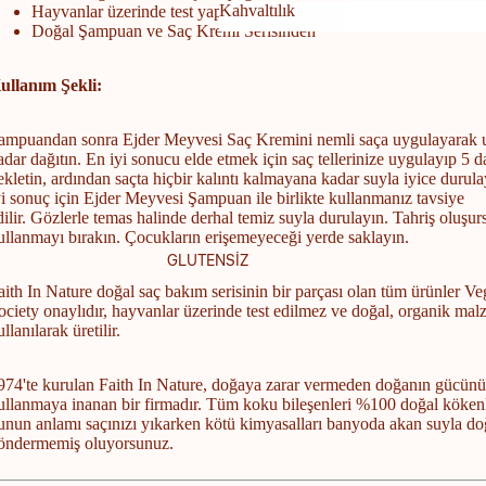
Kahvaltılık
Hayvanlar üzerinde test yapmayan ve vegan
Doğal Şampuan ve Saç Kremi Serisinden
Kahvaltılık
ullanım Şekli:
ampuandan sonra Ejder Meyvesi Saç Kremini nemli saça uygulayarak u
adar dağıtın. En iyi sonucu elde etmek için saç tellerinize uygulayıp 5 
ekletin, ardından saçta hiçbir kalıntı kalmayana kadar suyla iyice durul
yi sonuç için Ejder Meyvesi Şampuan ile birlikte kullanmanız tavsiye
dilir.
Gözlerle temas halinde derhal temiz suyla durulayın. Tahriş oluşur
ullanmayı bırakın. Çocukların erişemeyeceği yerde saklayın.
t
GLUTENSİZ
aith In Nature doğal saç bakım serisinin bir parçası olan tüm ürünler V
ociety onaylıdır, hayvanlar üzerinde test edilmez ve doğal, organik mal
ullanılarak üretilir.
974'te kurulan Faith In Nature, doğaya zarar vermeden doğanın gücün
ullanmaya inanan bir firmadır. Tüm koku bileşenleri %100 doğal kökenl
unun anlamı saçınızı yıkarken kötü kimyasalları banyoda akan suyla d
öndermemiş oluyorsunuz.