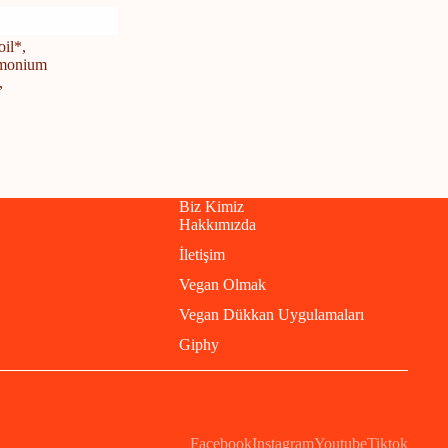
oil*,
rimonium
,
Biz Kimiz
Hakkımızda
İletişim
Vegan Olmak
Vegan Dükkan Uygulamaları
Giphy
Facebook
Instagram
Youtube
Tiktok