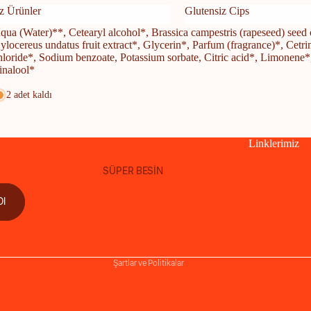
alzemeler
z Ürünler
Glutensiz Cips
qua (Water)**, Cetearyl alcohol*, Brassica campestris (rapeseed) seed 
nsiz Ürünler
Glutensiz Cips
ylocereus undatus fruit extract*, Glycerin*, Parfum (fragrance)*, Cet
hloride*, Sodium benzoate, Potassium sorbate, Citric acid*, Limonene*
inalool*
2 adet kaldı
Linklerimiz
SÜPER BESİN
Para iade politikası
Ol
Gizlilik politikası
Hizmet şartları
Kargo politikası
Şartlar ve Politikalar