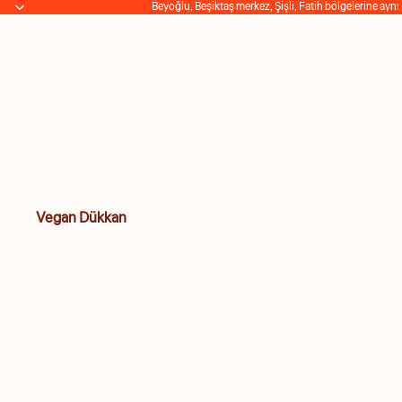
Beyoğlu, Beşiktaş merkez, Şişli, Fatih bölgelerine aynı
Vegan Dükkan