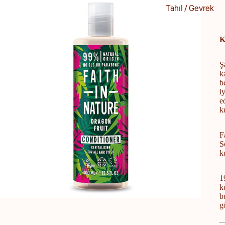
Tofu
Tahıl / Gevrek
Bitkisel Peynir
Sürmelik
K
Cheddar
Badem Ezmesi
Kaju Peyniri
Ş
Fındık Ezmesi
k
Mozzarella
Fıstık Ezmesi
b
i
Dilimli Peynir
Pekmez
e
k
Krem Peynir
Reçel / Marmela
Mayonez
Tahin
F
S
Tereyağı
k
Kahve / Çay
Yoğurt
Yumurta Yerine
1
k
Bitkisel Yağ / Zeytin
b
Zeytin
g
Zeytinyağı