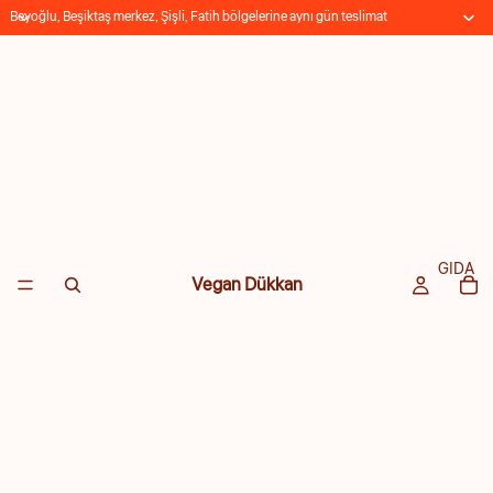
Beyoğlu, Beşiktaş merkez, Şişli, Fatih bölgelerine aynı gün teslimat
GIDA
Vegan Dükkan