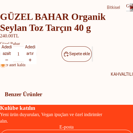
Gıd
Bitkisel
GÜZEL BAHAR Organik
Ürünle
r
ı
Seylan Toz Tarçın 40 g
a
Bade
240.00TL
m
Güzel Bahar
Sütü
Adedi
Adedi
azalt
artır
Sepete ekle
Hindi
stan
9 adet kaldı
Cevizi
KAHVALTIL
Sütü
Soya
Benzer Ürünler
Sütü
Yulaf
Kulübe katılın
Sütü
Yeni ürün duyuruları, Vegan ipuçları ve özel indirimler
alın.
Şeker
E-posta
siz