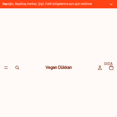
Beyoğlu, Beşiktaş merkez, Şişli, Fatih bölgelerine aynı gün teslimat
GIDA
Vegan Dükkan