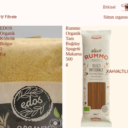
Gıd
Bitkisel
Ürünle
Filtrele
Sütun ızgaras
r
ı
a
EDOS
Rummo
Bade
Organik
Organik
m
Köftelik
Tam
Sütü
Bulgur
Buğday
1
Spagetti
Hindi
Kg
Makarna
500
stan
g
Cevizi
KAHVALTIL
Sütü
Soya
Sütü
Yulaf
Sütü
Şeker
siz